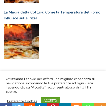
La Magia della Cottura: Come la Temperatura del Forno
Influisce sulla Pizza
Utilizziamo i cookie per offrirti una migliore esperienza di
navigazione, ricordando le tue preferenze ad ogni visita.
Facendo clic su "Accetta", acconsenti all'uso di TUTTI i
Copyright © 2026 Migliorfornopizza.com: I migliori forni per preparare
cookie.
Pizze super
|
Disclaimer
|
Cookie Policy
Preferenze Cookies
ACCETTO