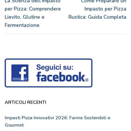
articoli
La Scienza dell’Impasto
Come Preparare un
precedente:
successivo:
per Pizza: Comprendere
Impasto per Pizza
Lievito, Glutine e
Rustica: Guida Completa
Fermentazione
ARTICOLI RECENTI
Impasti Pizza Innovativi 2026: Farine Sostenibili e
Gourmet