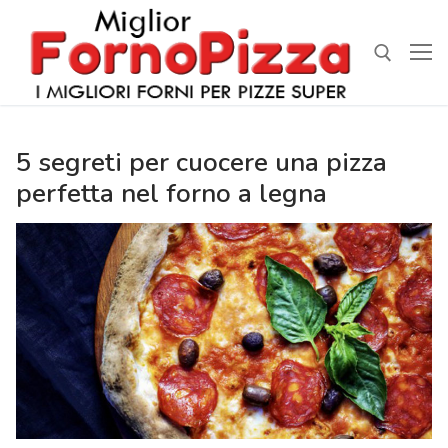
Vai
al
contenuto
Cerca:
5 segreti per cuocere una pizza
perfetta nel forno a legna