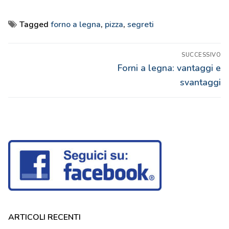
Tagged
forno a legna
,
pizza
,
segreti
Navigazione
SUCCESSIVO
articoli
Articolo
Forni a legna: vantaggi e
successivo:
svantaggi
ARTICOLI RECENTI