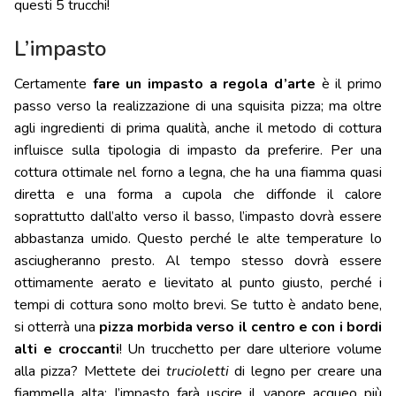
questi 5 trucchi!
L’impasto
Certamente
fare un impasto a regola d’arte
è il primo
passo verso la realizzazione di una squisita pizza; ma oltre
agli ingredienti di prima qualità, anche il metodo di cottura
influisce sulla tipologia di impasto da preferire. Per una
cottura ottimale nel forno a legna, che ha una fiamma quasi
diretta e una forma a cupola che diffonde il calore
soprattutto dall’alto verso il basso, l’impasto dovrà essere
abbastanza umido. Questo perché le alte temperature lo
asciugheranno presto. Al tempo stesso dovrà essere
ottimamente aerato e lievitato al punto giusto, perché i
tempi di cottura sono molto brevi. Se tutto è andato bene,
si otterrà una
pizza morbida verso il centro e con i bordi
alti e croccanti
! Un trucchetto per dare ulteriore volume
alla pizza? Mettete dei
trucioletti
di legno per creare una
fiammella alta: l’impasto farà uscire il vapore acqueo più