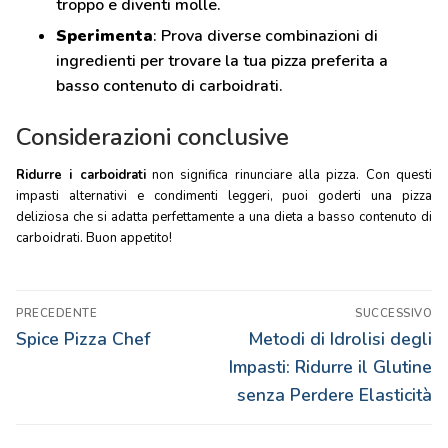
troppo e diventi molle.
Sperimenta
: Prova diverse combinazioni di
ingredienti per trovare la tua pizza preferita a
basso contenuto di carboidrati.
Considerazioni conclusive
Ridurre i carboidrati
non significa rinunciare alla pizza. Con questi
impasti alternativi e condimenti leggeri, puoi goderti una pizza
deliziosa che si adatta perfettamente a una dieta a basso contenuto di
carboidrati. Buon appetito!
Navigazione
PRECEDENTE
SUCCESSIVO
articoli
Articolo
Articolo
Spice Pizza Chef
Metodi di Idrolisi degli
precedente:
successivo:
Impasti: Ridurre il Glutine
senza Perdere Elasticità