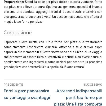
Preparazione:
Stendi la base per pizza dolce e cuocila vuota nel forno
per pizza fino a lieve doratura. Spalma una generosa quantità di Nutella
o crema di cioccolato, aggiungi i frutti di bosco freschi e termina con
una spolverata di zucchero a velo. Un dessert inaspettato che sfrutta al
meglio il tuo forno per pizza.
Conclusione
Esplorare nuove ricette con il tuo forno per pizza può trasformare
completamente l’esperienza culinaria, offrendo a te e ai tuoi ospiti
sapori unici e memorabili. Queste ricette sono solo l’inizio di un viaggio
che promette di essere ricco di creatività e delizie. Non avere paura di
sperimentare con ingredienti e combinazioni per scoprire la prossima
grande pizza che diventerà la tua specialità. Buona cottura!
Navigazione
PRECEDENTE
SUCCESSIVO
articoli
Articolo
Articolo
Forni a gas: panoramica
Accessori indispensabili
precedente:
successivo:
su vantaggi e svantaggi
per il tuo forno per
pizza: Una lista completa