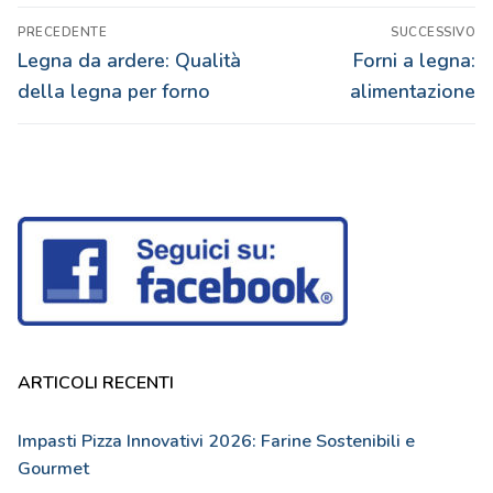
Navigazione
PRECEDENTE
SUCCESSIVO
articoli
Articolo
Articolo
Legna da ardere: Qualità
Forni a legna:
precedente:
successivo:
della legna per forno
alimentazione
ARTICOLI RECENTI
Impasti Pizza Innovativi 2026: Farine Sostenibili e
Gourmet